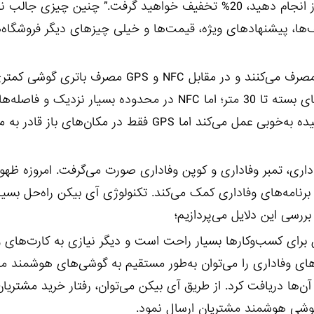
به فروشگاه X خوش آمدید، به ازای هر خریدی که شما امروز انجام دهید، 20% تخفیف خواهید گرفت.” چنین چی
یف‌ها، پیشنهادهای ویژه، قیمت‌ها و خیلی چیزهای دیگر فروشگاه‌
بیکن‌ها به دلیل استفاده از بلوتوث هوشمند، انرژی کمتری مصرف می‌کنند و در مقابل NFC و GPS م
بیکن‌ها در فضای باز تا 70 متر را پوشش می‌دهند و در فضای بسته تا 30 متر؛ اما NFC در محدوده بسیار 
کوتاه کار می‌کند. بیکن در فضای بسته و محیط‌های سرپوشیده به‌خوبی عمل می‌کند اما GPS فقط در 
اداری، تمبر وفاداری و کوپن وفاداری صورت می‌گرفت. امروزه ظهور
iBeacon به پیاده‌سازی بهتر برنامه‌های وفاداری کمک می‌کند. تکنولوژی آی بیکن راه‌حل 
بررسی این دلایل می‌پردازیم؛
ن برای کسب‌وکارها بسیار راحت است و دیگر نیازی به کارت‌های و
ای وفاداری را می‌توان به‌طور مستقیم به گوشی‌های هوشمند م
‌ها دریافت کرد. از طریق آی بیکن می‌توان، رفتار خرید مشتریان
ه گوشی هوشمند مشتریان ارسال نمود.