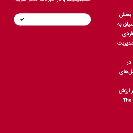
م بخش
تیاق به
فردی
مدیریت
در
ل‌های
ر ارزش
The Ele